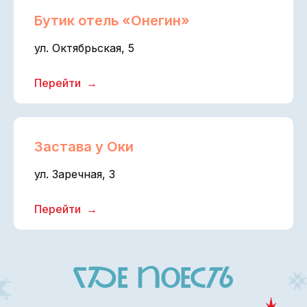
Бутик отель «Онегин»
ул. Октябрьская, 5
Перейти
Застава у Оки
ДруГие ГороДа
ул. Заречная, 3
Перейти