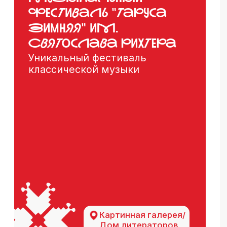
Центральная г
Картинная галерея/
площадь - у вх
Дом литераторов
Петра и Павла
все события
тарусы