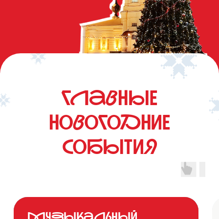
Главные
новоГоДние
события
Музыкальный
ВДоХновл
фесТиваль "Таруса
сборная эк
Зимняя" иМ.
по новогоДн
СвяТослава риХТера
просТранс
Уникальный фестиваль
Тарусы
классической музыки
Приглашаем ва
на вдохновляющ
которая станет 
погружением в 
эстетику совре
искусства
3 ЯНВАРЯ