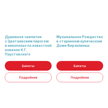
Душевное чаепитие
Музыкальное Рождество
с Цветаевским пирогом
в старинном купеческом
и кинопоказ по известной
Доме Верзилиных
новелле К.Г.
Паустовского
Билеты
Билеты
Подробнее
Подробнее