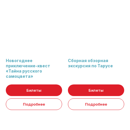
ГДе поесТь
Все точки питания имеют рейтинг не менее 4.8
Новогоднее
Сборная обзорная
приключение-квест
экскурсия по Тарусе
«Тайна русского
самоцвета»
Билеты
Билеты
Подробнее
Подробнее